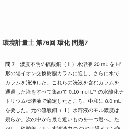
環境計量士 第76回 環化 問題7
問 7
濃度不明の硫酸銅（Ⅱ）水溶液 20 mL を H⁺
形の陽イオン交換樹脂カラムに通し、さらに水で
カラムを洗浄した。これらの洗液を含むカラムを
通過した液をすべて集めて 0.10 mol L⁻¹ の水酸化ナ
トリウム標準液で滴定したところ、中和に 8.0 mL
を要した。元の硫酸銅（Ⅱ）水溶液のモル濃度は
幾らか。次の中から最も近いものを一つ選べ。た
だし、硫酸銅（Ⅱ）水溶液中の Cu²⁺は陽イオン交