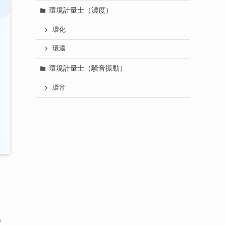
環境計量士（濃度）
環化
環濃
環境計量士（騒音振動）
環音
ず