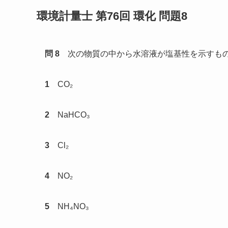
環境計量士 第76回 環化 問題8
問 8
次の物質の中から水溶液が塩基性を示すも
1
CO₂
2
NaHCO₃
3
Cl₂
4
NO₂
5
NH₄NO₃