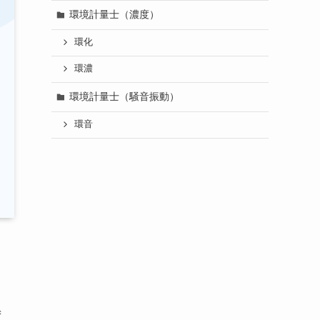
環境計量士（濃度）
環化
環濃
環境計量士（騒音振動）
環音
ず