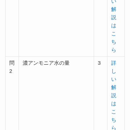
い
解
説
は
こ
ち
ら
問
濃アンモニア水の量
3
詳
2
し
い
解
説
は
こ
ち
ら