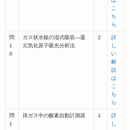
こ
ち
ら
問
ガス状水銀の湿式吸収―還
2
詳
1
元気化原子吸光分析法
し
0
い
解
説
は
こ
ち
ら
問
排ガス中の酸素自動計測器
1
詳
1
し