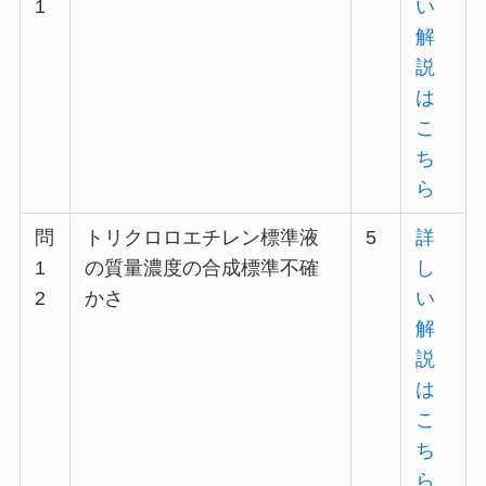
1
い
解
説
は
こ
ち
ら
問
トリクロロエチレン標準液
5
詳
1
の質量濃度の合成標準不確
し
2
かさ
い
解
説
は
こ
ち
ら