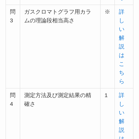
問
ガスクロマトグラフ用カラ
※
詳
3
ムの理論段相当高さ
し
い
解
説
は
こ
ち
ら
問
測定方法及び測定結果の精
1
詳
4
確さ
し
い
解
説
は