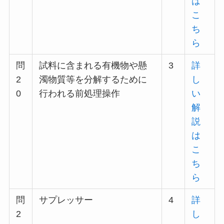
は
こ
ち
ら
問
試料に含まれる有機物や懸
3
詳
2
濁物質等を分解するために
し
0
行われる前処理操作
い
解
説
は
こ
ち
ら
問
サプレッサー
4
詳
2
し