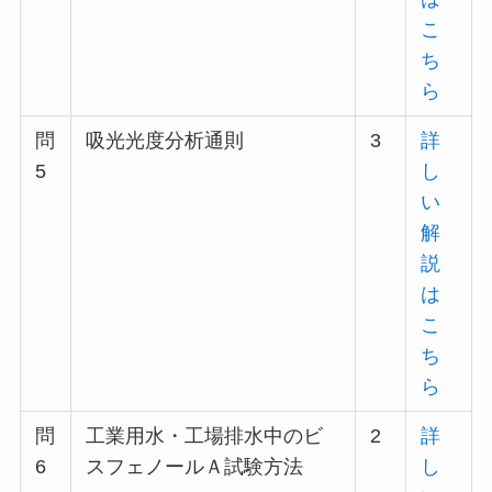
こ
ち
ら
問
吸光光度分析通則
3
詳
5
し
い
解
説
は
こ
ち
ら
問
工業用水・工場排水中のビ
2
詳
6
スフェノールＡ試験方法
し