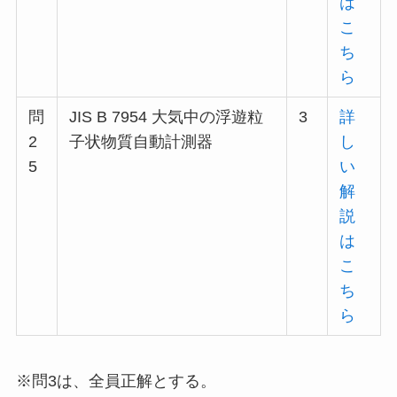
は
こ
ち
ら
問
JIS B 7954 大気中の浮遊粒
3
詳
2
子状物質自動計測器
し
5
い
解
説
は
こ
ち
ら
※問3は、全員正解とする。