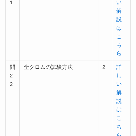
1
い
解
説
は
こ
ち
ら
問
全クロムの試験方法
2
詳
2
し
2
い
解
説
は
こ
ち
ら