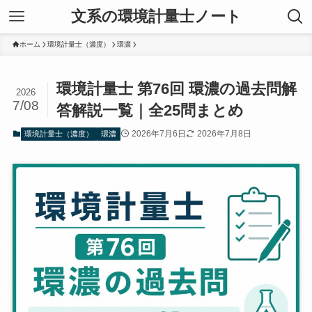
文系の環境計量士ノート
ホーム
環境計量士（濃度）
環濃
環境計量士 第76回 環濃の過去問解
2026
7/08
答解説一覧｜全25問まとめ
2026年7月6日
2026年7月8日
環境計量士（濃度）
環濃