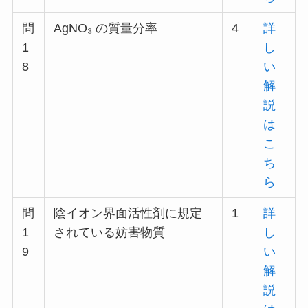
問
AgNO₃ の質量分率
4
詳
1
し
8
い
解
説
は
こ
ち
ら
問
陰イオン界面活性剤に規定
1
詳
1
されている妨害物質
し
9
い
解
説