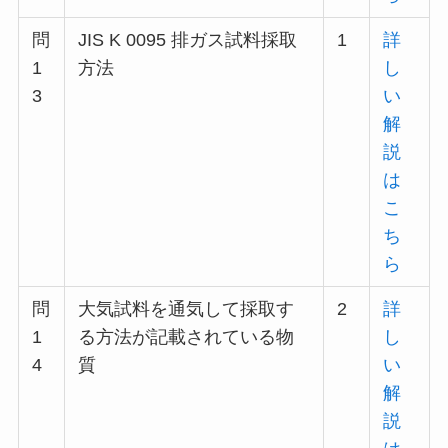
問
JIS K 0095 排ガス試料採取
1
詳
1
方法
し
3
い
解
説
は
こ
ち
ら
問
大気試料を通気して採取す
2
詳
1
る方法が記載されている物
し
4
質
い
解
説