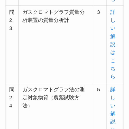
問
ガスクロマトグラフ質量分
3
詳
2
析装置の質量分析計
し
3
い
解
説
は
こ
ち
ら
問
ガスクロマトグラフ法の測
5
詳
2
定対象物質（農薬試験方
し
4
法）
い
解
説