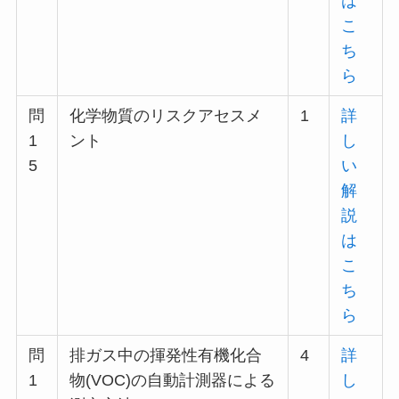
は
こ
ち
ら
問
化学物質のリスクアセスメ
1
詳
1
ント
し
5
い
解
説
は
こ
ち
ら
問
排ガス中の揮発性有機化合
4
詳
1
物(VOC)の自動計測器による
し