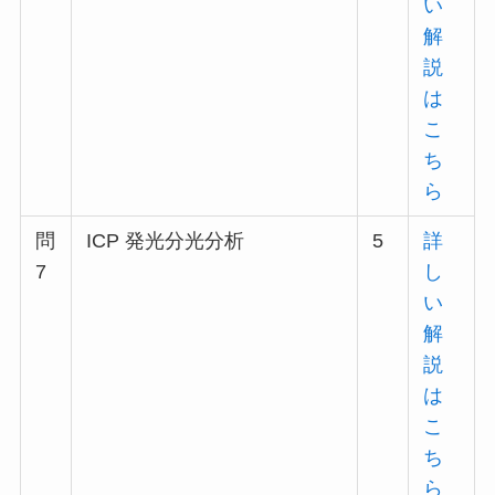
い
解
説
は
こ
ち
ら
問
ICP 発光分光分析
5
詳
7
し
い
解
説
は
こ
ち
ら