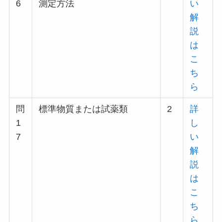
6
測定方法
い
解
説
は
こ
ち
ら
問
標準物質または試薬類
2
詳
1
し
7
い
解
説
は
こ
ち
ら