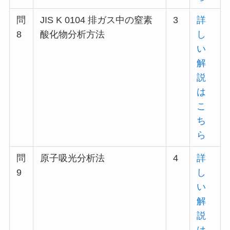
問
JIS K 0104 排ガス中の窒素
3
詳
8
酸化物分析方法
し
い
解
説
は
こ
ち
ら
問
原子吸光分析法
4
詳
9
し
い
解
説
は